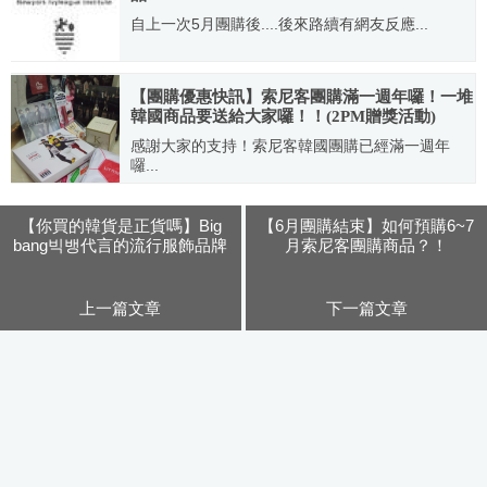
自上一次5月團購後....後來路續有網友反應...
2009.06.18
【團購優惠快訊】索尼客團購滿一週年囉！一堆
韓國商品要送給大家囉！！(2PM贈獎活動)
感謝大家的支持！索尼客韓國團購已經滿一週年
囉...
2010.05.29
【你買的韓貨是正貨嗎】Big
【6月團購結束】如何預購6~7
bang빅뱅代言的流行服飾品牌
月索尼客團購商品？！
NII ~教你怎麼看！！
上一篇文章
下一篇文章