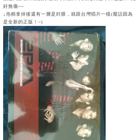
好無傷~~
↓泡棉拿掉後還有一層是封膜，就跟台灣唱片一樣(廢話因為
是全新的正版！~)