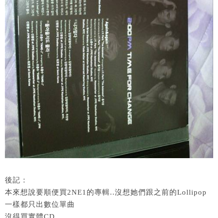
後記：
本來想說要順便買2NE1的專輯..沒想她們跟之前的Lollipop
一樣都只出數位單曲
沒得買實體CD….