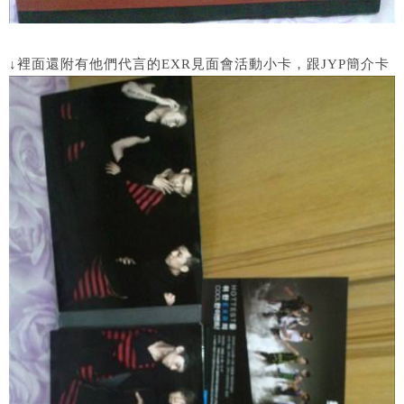
↓裡面還附有他們代言的EXR見面會活動小卡，跟JYP簡介卡