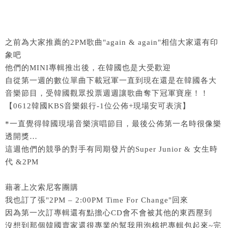
之前為大家推薦的2PM歌曲"again & again"相信大家還有印
象吧
他們的MINI專輯推出後，在韓國也是大受歡迎
自從第一週的數位單曲下載冠軍一直到現在還是在韓國各大
音樂節目，受韓國觀眾投票週週讓歌曲奪下冠軍寶座！！
【0612韓國KBS音樂銀行-1位公佈+現場安可表演】
*一直覺得韓國現場音樂演唱節目，最後公佈第一名時很像樂
透開獎…
這週他們的競爭的對手有同期發片的Super Junior & 女生時
代 &2PM
藉著上次索尼客團購
我也訂了張"2PM – 2:00PM Time For Change"回來
因為第一次訂專輯還有點擔心CD會不會被其他的東西壓到
沒想到那個韓國賣家還很專業的幫我用泡棉把專輯包起來~完