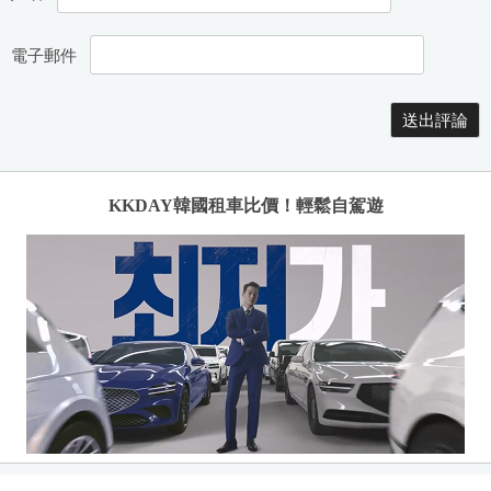
電子郵件
KKDAY韓國租車比價！輕鬆自駕遊