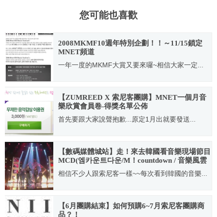
您可能也喜歡
2008MKMF10週年特別企劃！！～11/15鎖定
MNET頻道
一年一度的MKMF大賞又要來囉~相信大家一定...
2008.10.18
【ZUMREED X 索尼客團購】MNET一個月音
樂欣賞會員卷-得獎名單公佈
首先要跟大家說聲抱歉...原定1月出就要發送...
2011.02.04
【數碼媒體城站】走！來去韓國看音樂現場節目
MCD(엠카운트다운/M！countdown / 音樂風雲
榜)(參加錄影方法+CJ E&M Center簡介)
相信不少人跟索尼客一樣~~每次看到韓國的音樂...
2011.02.15
【6月團購結束】如何預購6~7月索尼客團購商
品？！