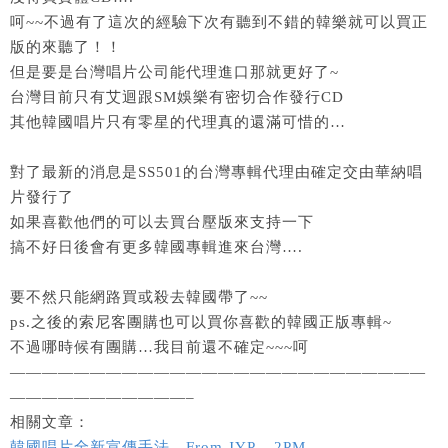
呵~~不過有了這次的經驗下次有聽到不錯的韓樂就可以買正
版的來聽了！！
但是要是台灣唱片公司能代理進口那就更好了~
台灣目前只有艾迴跟SM娛樂有密切合作發行CD
其他韓國唱片只有零星的代理真的還滿可惜的…
對了最新的消息是SS501的台灣專輯代理由確定交由華納唱
片發行了
如果喜歡他們的可以去買台壓版來支持一下
搞不好日後會有更多韓國專輯進來台灣….
要不然只能網路買或殺去韓國帶了~~
ps.之後的索尼客團購也可以買你喜歡的韓國正版專輯~
不過哪時候有團購…我目前還不確定~~~呵
——————————————————————————
———————————–
相關文章：
韓國唱片全新宣傳手法…From JYP – 2PM