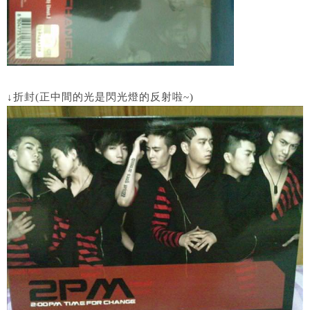
↓折封(正中間的光是閃光燈的反射啦~)