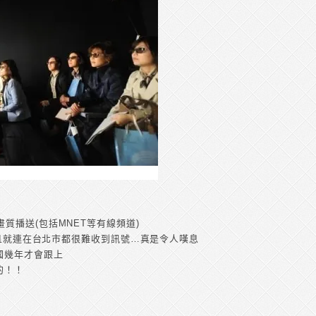
質播送(包括MNET等有線頻道)
)，且就連在台北市都很難收到訊號…真是令人嘆息
國幾年才會跟上
的！！