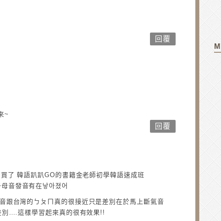
回覆
M
來~
回覆
書局買了 韓語趴趴GO的書籍金老師初學韓語速成班
子母音發音有在낳아졌어
發音跟台灣的ㄅㄆㄇ真的很接近只是差別在於馬上斷氣音
差別….這樣學習起來真的很有效果!!