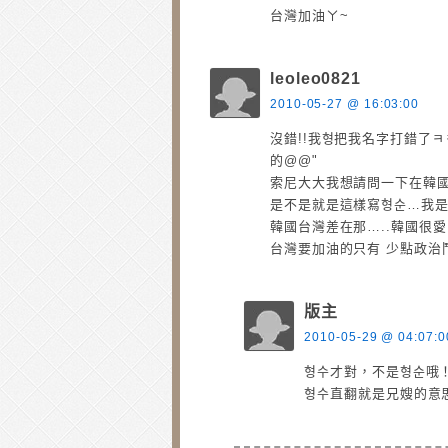
台灣加油ㄚ~
leoleo0821
2010-05-27 @ 16:03:00
沒錯!!我형把我名字打錯了
的@@"
索尼大大我想請問一下在韓國哥
是不是就是這樣寫형순…我是沒
韓國台灣差在那…..韓國很愛國
台灣要加油的只有 少點政治
版主
2010-05-29 @ 04:07:0
형수才對，不是형순哦
형수直翻就是兄嫂的意