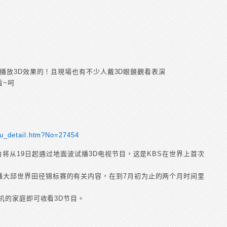
播放3D效果的！且現場也有不少人戴3D眼鏡觀看表演
看~呵
Cu_detail.htm?No=27454
将从19日起通过地面波试播3D电视节目，这是KBS在世界上首次
直播大邱世界田径锦标赛的有关内容，在到7月初为止的两个月时间里
机的家庭即可收看3D节目。