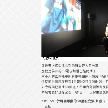
前幾天上網閒逛看到的新聞跟大家分享
那就是韓國的3D電視頻道已經開播了
前不久韓國的幾乎所有電視頻道已轉成HD高畫
但反觀台灣現在只有1台是HD頻道(HiHD
如今韓國已開播3D頻道，不知台灣要等到民
索尼客也好想在家看3D節目，一定會更震憾
KBS 5/19於韓國舉辦的3D慶祝公演(片段)↓
비스트