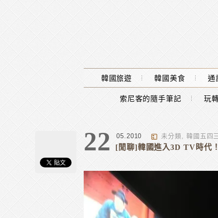
Main Menu
韓國旅遊
韓國美食
通
索尼客的隨手筆記
玩轉
22
05.2010
未分類
,
韓國五四
[閒聊]韓國進入3D TV時代