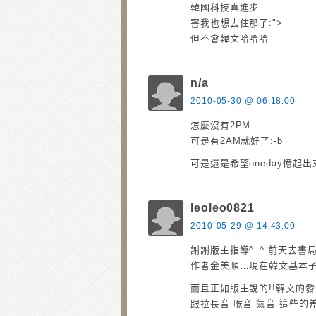
韓國科技真進步
害我也想去住那了:">
但不會韓文哈哈哈
n/a
2010-05-30 @ 06:18:00
怎麼沒有2PM
可是有2AM就好了:-b
可是還是希望oneday憶起出
leoleo0821
2010-05-29 @ 14:43:00
謝謝版主指導^_^ 前天去
作者金美順…現在韓文基本
而且正如版主說的!!韓文的
跟拉長音 喉音 氣音 這些的