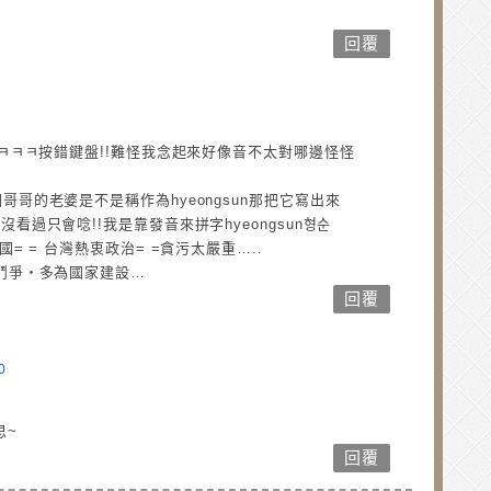
回覆
ㅋㅋㅋㅋ按錯鍵盤!!難怪我念起來好像音不太對哪邊怪怪
哥的老婆是不是稱作為hyeongsun那把它寫出來
看過只會唸!!我是靠發音來拼字hyeongsun형순
= = 台灣熱衷政治= =貪污太嚴重…..
鬥爭‧多為國家建設…
回覆
0
！
思~
回覆