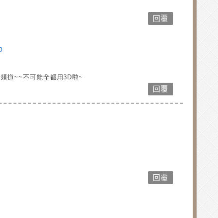
回覆
0
頻道~~不可能全都用3D啦~
回覆
回覆