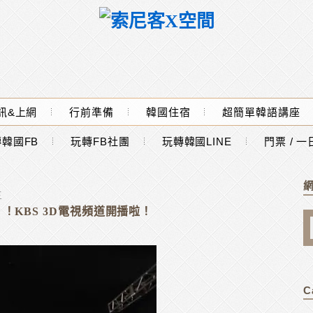
訊&上網
行前準備
韓國住宿
超簡單韓語講座
韓國FB
玩轉FB社團
玩轉韓國LINE
門票 / 
三
！！KBS 3D電視頻道開播啦！
C