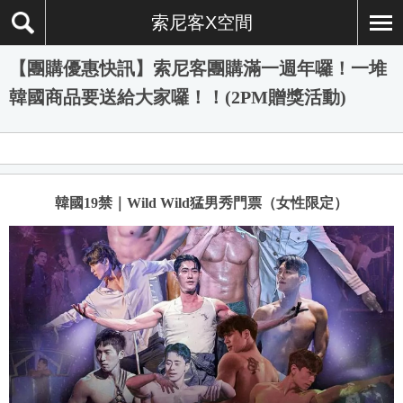
索尼客X空間
【團購優惠快訊】索尼客團購滿一週年囉！一堆
韓國商品要送給大家囉！！(2PM贈獎活動)
韓國19禁｜Wild Wild猛男秀門票（女性限定）