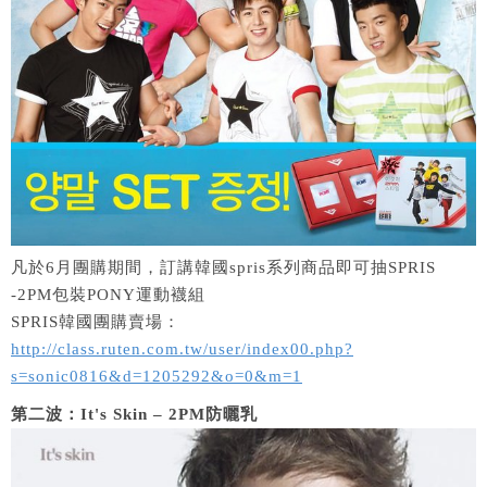
凡於6月團購期間，訂講韓國spris系列商品即可抽SPRIS
-2PM包裝PONY運動襪組
SPRIS韓國團購賣場：
http://class.ruten.com.tw/user/index00.php?
s=sonic0816&d=1205292&o=0&m=1
第二波：It's Skin – 2PM防曬乳