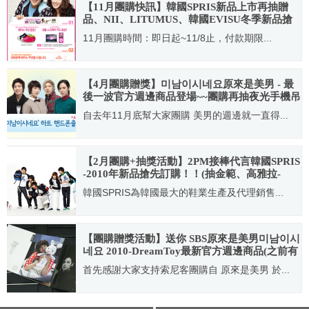
【11月團購快訊】韓國SPRIS新品上市再抽贈
品、NII、LITUMUS、韓國EVISU冬季新品搶
先上市
11月團購時間：即日起~11/8止，付款期限...
2009.11.04
【4月團購贈獎】미남이시네요原來是美男 - 最
後一波官方週邊商品登場~~團購再抽夜光手機吊
飾(+LITMUS商品抽獎活動)
自去年11月底幫大家團購 美男的週邊就一直得...
2010.04.03
【2月團購+抽獎活動】2PM接棒代言韓國SPRIS
-2010年新品搶先訂購！！(抽金範、高雅拉-
SPRIS冬季寫真型錄)
韓國SPRIS為韓國最大的鞋業生產及代理銷售...
2010.01.20
【團購贈獎活動】送你 SBS原來是美男미남이시
네요 2010-DreamToy最新官方週邊商品(之前有
買過豬兔子的快回來留言索取小禮物)
首先感謝大家支持索尼客團購自 原來是美男 於...
2010.10.21