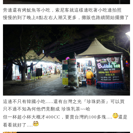
旁邊還有烤魷魚等小吃，索尼客就這樣邊吃著小吃邊拍照
慢慢的到了晚上8點左右人潮又更多，攤販也路續開始擺攤了
這邊不只有韓國小吃…..還有台灣之光『珍珠奶茶』可以買
只不過不知為何他們竟翻成 珍珠乳茶~~哈
但一杯超小杯大概才400CC，要賣台灣約100多塊….
還是
看看就好了….