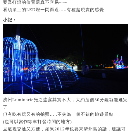
要喬打燈的位置還真不容易~~~
看頭頂上的LED燈一閃而過…..有種超現實的感覺
小記：
濟州Luminarie光之盛宴其實不大，大約逛個30分鐘就能逛完
了
但有吃有玩又有的拍照…..不失為一個不錯的旅遊景點
(也可以當作等車打發時間的地方)
且這裡交通又方便，如果2012年也要來濟州島的話，建議可