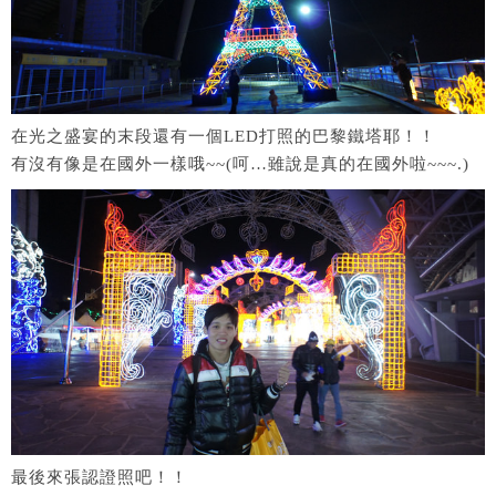
在光之盛宴的末段還有一個LED打照的巴黎鐵塔耶！！
有沒有像是在國外一樣哦~~(呵…雖說是真的在國外啦~~~.)
最後來張認證照吧！！