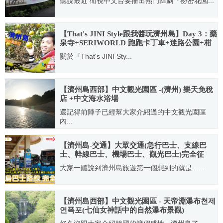
聽說最近 衛視中文台要播出熱門韓劇『祕密花園...
2011.07.02
【That's JINI Style跟我醬玩濟州島】Day 3：藥
泉寺+SERIWORLD 跑跑卡丁車+迷路公園+柑
橘博物館+西歸浦多萊市場+李仲燮街
關於『That's JINI Sty...
+Luminarie光之盛宴
2012.12.09
【濟州島西部】中文觀光園區 -(濟州) 樂天免稅
店 +中文海水浴場
還記得前陣子已經幫大家介紹過的中文觀光園區
內...
2011.12.13
【濟州島-交通】大眾交通(急行巴士、支線巴
士、幹線巴士、機場巴士、觀光巴士)完全征
服！(2019年04月最新版~)
大家一聽說到濟州島旅遊第一個想到的就是......
2019.04.05
【濟州島西部】中文觀光園區 - 天帝淵瀑布천제
연폭포(七仙女神話中的自然瀑布景觀)