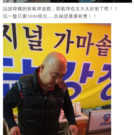
話說韓國的射氣球遊戲，那氣球也太大太好射了吧！！
玩一盤只要3000韓元….且保證通通有獎！！