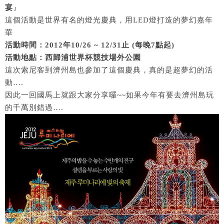
宴
』
這個活動是世界有名的燈光慶典，用LED燈打造的夢幻嘉年
華
活動時間：2012年10/26 ~ 12/31止 (每晚7點起)
活動地點：西歸浦世界杯競技場外公園
這次索尼客到濟州島也參加了這個慶典，真的是超夢幻的活
動….
因此一回國馬上就跟大家分享囉~~如果今年有要去濟州島玩
的千萬別錯過….