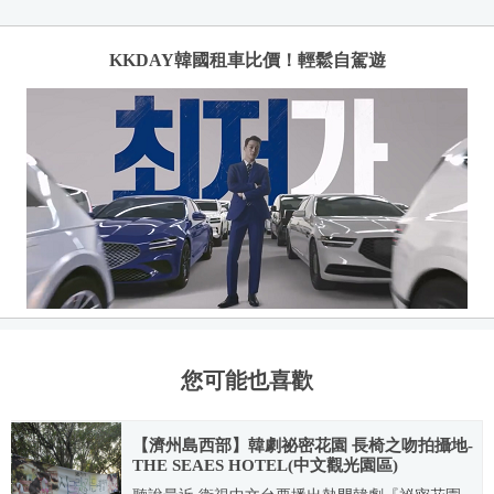
KKDAY韓國租車比價！輕鬆自駕遊
您可能也喜歡
【濟州島西部】韓劇祕密花園 長椅之吻拍攝地-
THE SEAES HOTEL(中文觀光園區)