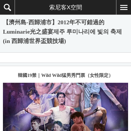
索尼客X空間
【濟州島-西歸浦市】2012年不可錯過的
Luminarie光之盛宴제주 루미나리에 빛의 축제
(in 西歸浦世界盃競技場)
韓國19禁｜Wild Wild猛男秀門票（女性限定）