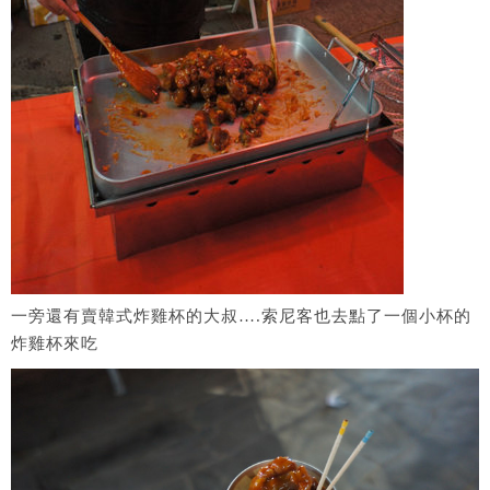
一旁還有賣韓式炸雞杯的大叔….索尼客也去點了一個小杯的
炸雞杯來吃