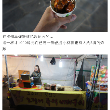
在濟州島炸雞杯也超便宜的….
這一杯才1000韓元而已說~~雖然是小杯但也有大約5塊的炸
雞