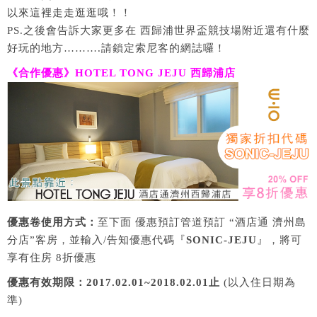
以來這裡走走逛逛哦！！
PS.之後會告訴大家更多在 西歸浦世界盃競技場附近還有什麼
好玩的地方……….請鎖定索尼客的網誌囉！
《合作優惠》HOTEL TONG JEJU 西歸浦店
優惠卷使用方式：
至下面 優惠預訂管道預訂 “酒店通 濟州島
分店”客房，並輸入/告知優惠代碼『
SONIC-JEJU
』，將可
享有住房 8折優惠
優惠有效期限：
2017.02.01~2018.02.01止
(以入住日期為
準)