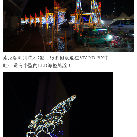
索尼客剛到時才7點，很多攤販還在STAND BY中
哇~~還有小型的LED海盜船說！