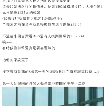
害我之前還先把大把大把的鈔票換成美金
還去印韓國銀行的折價卷…結果到韓國機場換時，大概台幣1
元只能換到35元的韓幣
(如果沒印折價卷大概才1:34點多吧)
早知道之前在台灣就直接換韓幣還可以換到1:37
不過後來回台灣看BBS還有人換到更爛的1:32~34
唉~~~
有時候換韓幣還真是要靠運氣的
抱怨的話說完了
接下來就是我的8/5第一天的遊記(趁現在還有記憶快寫….)
第一天到韓國的時候大概是當地時間的中午十二點