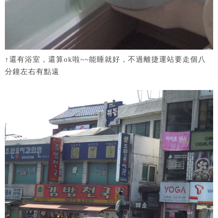
↑還有浴室，還算ok啦~~能睡就好，不過離捷運站要走個八
分鐘左右有點遠