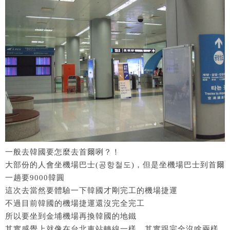
一般去韓國要怎麼去首爾咧？！
大部份的人會坐機場巴士(공항철도)，但是坐機場巴士到首爾
一趟要9000韓圓
這次去當然要體驗一下韓國才剛完工的機場捷運
不過目前韓國的機場捷運還沒完全完工
所以要坐到金埔機場再換韓國的地鐵
其實感覺上就像在台北車站轉線一樣，其實跟完全沒啥兩樣