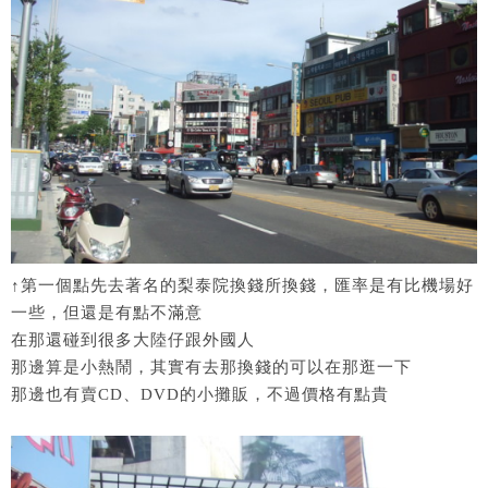
↑第一個點先去著名的梨泰院換錢所換錢，匯率是有比機場好
一些，但還是有點不滿意
在那還碰到很多大陸仔跟外國人
那邊算是小熱鬧，其實有去那換錢的可以在那逛一下
那邊也有賣CD、DVD的小攤販，不過價格有點貴