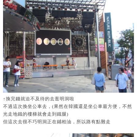
↑換完錢就迫不及待的去逛明洞啦
不過這次換坐公車去，(果然在韓國還是坐公車最方便，不然
光走地鐵的樓梯就會走到鐵腿)
但這次去很不巧明洞正在鋪柏油，所以路有點難走