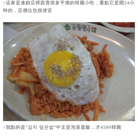
↑這家是連鎖店裡面賣很多平價的韓國小吃，重點它是開24小
時的，且價位也很便宜
↑我點的是"김치 덮은밥"中文是泡菜蓋飯，才4500韓圓