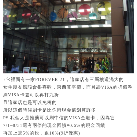
↑它裡面有一家FOREVER 21，這家店有三層樓還滿大的
女生朋友應該會很喜歡，東西算平價，而且憑VISA的折價卷
刷VISA卡還可以再打九折
且這家店也是可以免稅的
所以這個時候刷卡是比你附現金還划算許多
PS.我個人是推薦可以刷中信的VISA金融卡，因為它
7/1~8/31還有兩倍的現金回饋=0.6%的現金回饋
再加上退5%的稅，跟10%(9折優惠)