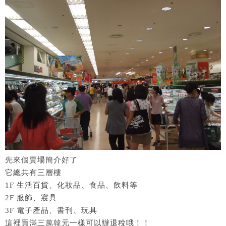
先來個賣場簡介好了
它總共有三層樓
1F 生活百貨、化妝品、食品、飲料等
2F 服飾、寢具
3F 電子產品、書刊、玩具
這裡買滿三萬韓元一樣可以辦退稅哦！！