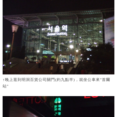
↑晚上逛到明洞百貨公司關門(約九點半)，就坐公車來"首爾
站"