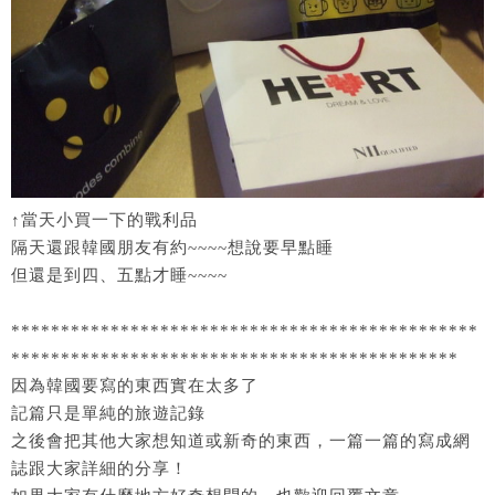
↑當天小買一下的戰利品
隔天還跟韓國朋友有約~~~~想說要早點睡
但還是到四、五點才睡~~~~
***********************************************
*********************************************
因為韓國要寫的東西實在太多了
記篇只是單純的旅遊記錄
之後會把其他大家想知道或新奇的東西，一篇一篇的寫成網
誌跟大家詳細的分享！