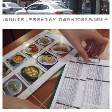
↑放好行李後，先去民宿附近的"김밥천국"吃個東西填飽肚子