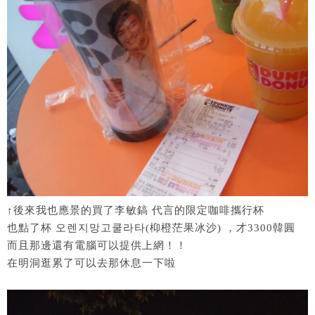
↑後來我也應景的買了李敏鎬 代言的限定咖啡攜行杯
也點了杯 오렌지망고쿨라타(枊橙茫果冰沙) ，才3300韓圓
而且那邊還有電腦可以提供上網！！
在明洞逛累了可以去那休息一下啦