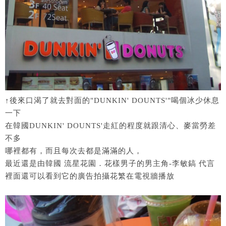
↑後來口渴了就去對面的"DUNKIN' DOUNTS'"喝個冰少休息
一下
在韓國DUNKIN' DOUNTS'走紅的程度就跟清心、麥當勞差
不多
哪裡都有，而且每次去都是滿滿的人，
最近還是由韓國 流星花園．花樣男子的男主角-李敏鎬 代言
裡面還可以看到它的廣告拍攝花繁在電視牆播放