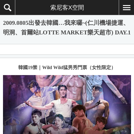
索尼客X空間
2009.0805出發去韓國…我來囉~(仁川機場捷運、
明洞、首爾站LOTTE MARKET樂天超市) DAY.1
韓國19禁｜Wild Wild猛男秀門票（女性限定）