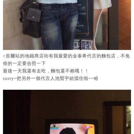
↑首爾站的地鐵商店街有我最愛的金泰希代言的麵包店，不免
俗的一定要合照一下
最後一天我還有去吃，麵包還不賴哦！！
sorry~把另外一個代言人池賢宇給擋住啦~~哈