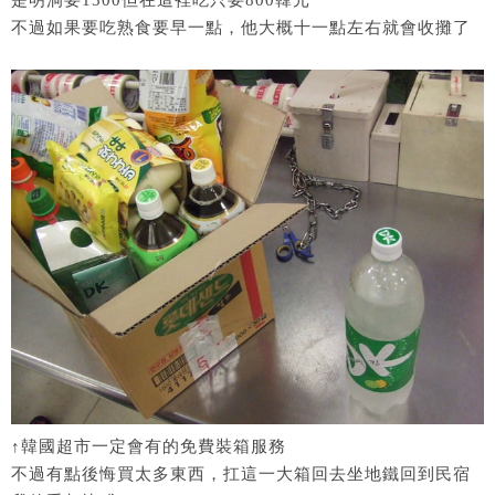
是明洞要1500但在這裡吃只要800韓元
不過如果要吃熟食要早一點，他大概十一點左右就會收攤了
↑韓國超市一定會有的免費裝箱服務
不過有點後悔買太多東西，扛這一大箱回去坐地鐵回到民宿