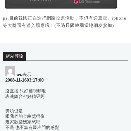
ps.目前韓國正在進行網路投票活動，不但有送筆電、iphone
等大獎還有送入場卷哦！(不過只限韓國當地網友參加)
網站評論
wu
表示:
2008-11-1603:17:00
沒直播 只好補視頻啦
表演舞台都好精采阿
獎項也是
跟我們的金曲獎很像
幾家歡樂幾家愁吧
不過 也不算有爆冷門的感覺