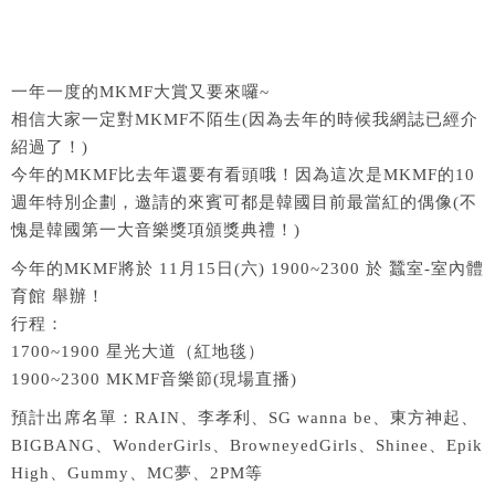
一年一度的MKMF大賞又要來囉~
相信大家一定對MKMF不陌生(因為去年的時候我網誌已經介
紹過了！)
今年的MKMF比去年還要有看頭哦！因為這次是MKMF的10
週年特別企劃，邀請的來賓可都是韓國目前最當紅的偶像(不
愧是韓國第一大音樂獎項頒獎典禮！)
今年的MKMF將於 11月15日(六) 1900~2300 於 蠶室-室內體
育館 舉辦！
行程：
1700~1900 星光大道（紅地毯）
1900~2300 MKMF音樂節(現場直播)
預計出席名單：RAIN、李孝利、SG wanna be、東方神起、
BIGBANG、WonderGirls、BrowneyedGirls、Shinee、Epik
High、Gummy、MC夢、2PM等