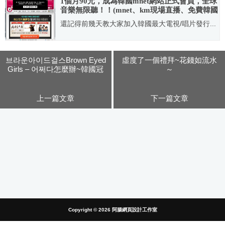
1個月90元，成為韓國mnet網站正式會員，全球
音樂無限聽！！(mnet、km現場直播、免費韓國
電影、漫畫無限看)
還記得前幾天教大家加入韓國最大電視/唱片發行...
2009.09.19
브라운아이드걸스Brown Eyed
虛度了一個禮拜~花錢如流水
Girls – 어쩌다怎麼辦~韓國冠
～
軍單曲！獨家中韓歌詞！~
上一篇文章
下一篇文章
Copyright © 2026
阿腸網頁設計工作室