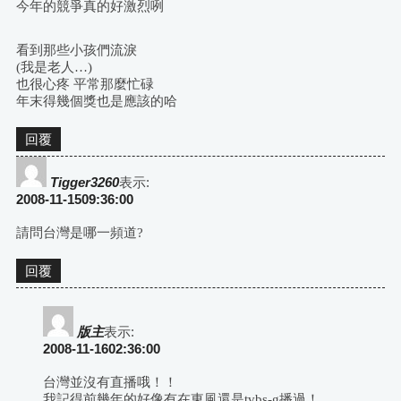
今年的競爭真的好激烈咧
看到那些小孩們流淚
(我是老人…)
也很心疼 平常那麼忙碌
年末得幾個獎也是應該的哈
回覆
Tigger3260
表示:
2008-11-1509:36:00
請問台灣是哪一頻道?
回覆
版主
表示:
2008-11-1602:36:00
台灣並沒有直播哦！！
我記得前幾年的好像有在東風還是tvbs-g播過！