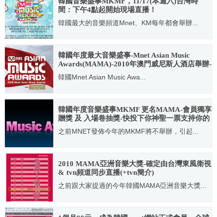
韓國音樂盛事MKMF，11/17(本週六)台灣時
間：下午4點起開始現場直播！
韓國最大的音樂頻道Mnet、KM每年都會舉辦...
2007.11.15
韓國年度最大音樂盛事-Mnet Asian Music
Awards(MAMA)-2010年澳門威尼斯人酒店舉辦-
首度台灣現場直播！
韓國Mnet Asian Music Awa...
2010.10.28
韓國年度音樂盛事MKMF 更名MAMA-會員獨享
贈獎 及 入場卷抽獎-快投下你神聖一票支持你的
偶像！
之前MNET發佈今年的MKMF將不舉辦，引起...
2009.10.22
2010 MAMA亞洲音樂大獎-確定由台灣東風衛視
& tvn頻道同步直播(+tvn簡介)
之前跟大家提過的今年韓國MAMA亞洲音樂大獎...
2010.11.19