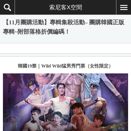
索尼客X空間
【11月團購活動】專輯集殺活動– 團購韓國正版
專輯~附部落格折價編碼！
韓國19禁｜Wild Wild猛男秀門票（女性限定）