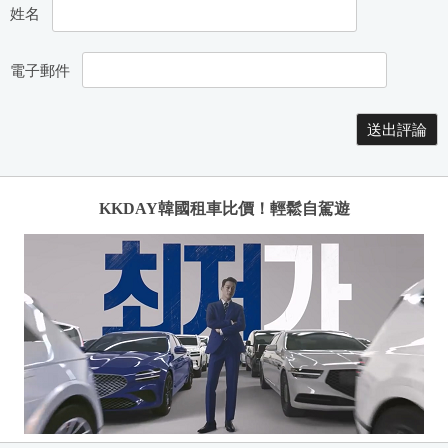
姓名
電子郵件
KKDAY韓國租車比價！輕鬆自駕遊