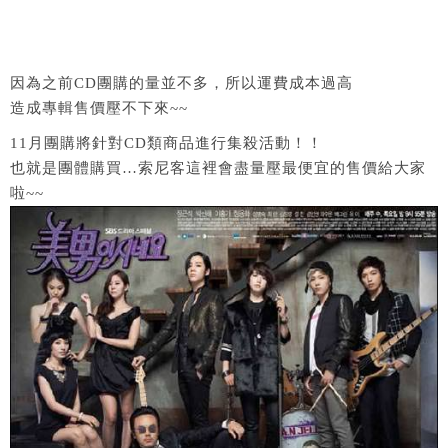
因為之前CD團購的量並不多，所以運費成本過高
造成專輯售價壓不下來~~
11月團購將針對CD類商品進行集殺活動！！
也就是團體購買…索尼客這裡會盡量壓最便宜的售價給大家
啦~~