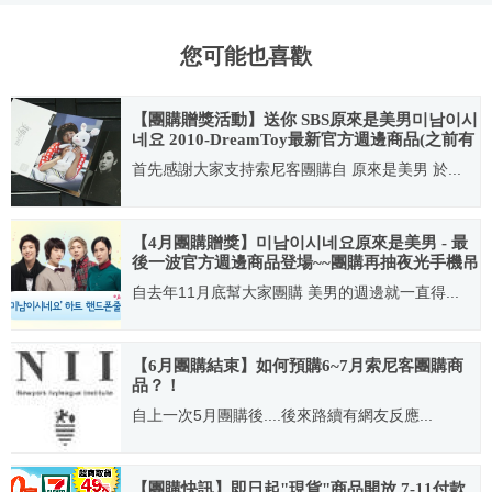
您可能也喜歡
【團購贈獎活動】送你 SBS原來是美男미남이시
네요 2010-DreamToy最新官方週邊商品(之前有
買過豬兔子的快回來留言索取小禮物)
首先感謝大家支持索尼客團購自 原來是美男 於...
2010.10.21
【4月團購贈獎】미남이시네요原來是美男 - 最
後一波官方週邊商品登場~~團購再抽夜光手機吊
飾(+LITMUS商品抽獎活動)
自去年11月底幫大家團購 美男的週邊就一直得...
2010.04.03
【6月團購結束】如何預購6~7月索尼客團購商
品？！
自上一次5月團購後....後來路續有網友反應...
2009.06.18
【團購快訊】即日起"現貨"商品開放 7-11付款