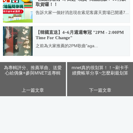
取貨囉！！
告訴大家一個好消息現在索尼客露天賣場已開通7...
2010.02.05
【韓國直送】4~6月週週奪冠 "2PM - 2:00PM
Time For Change"
之前為大家推薦的2PM歌曲"aga...
2009.06.12
為專輯評分、推薦單曲、送愛
mnet真的很划算！！~刷卡手
心給偶像+參與MNET送專輯
續費帳單分享~怎麼刷最划算
活動！！
上一篇文章
下一篇文章