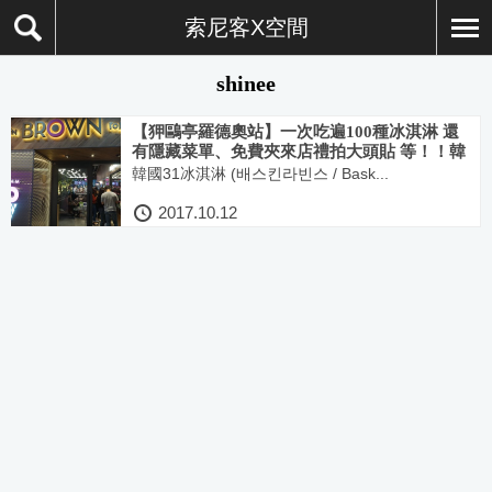
索尼客X空間
shinee
【狎鷗亭羅德奧站】一次吃遍100種冰淇淋 還
有隱藏菜單、免費夾來店禮拍大頭貼 等！！韓
國31冰淇淋 旗艦概念門市 BROWN清潭
韓國31冰淇淋 (배스킨라빈스 / Bask...
(BROWN청담)
2017.10.12