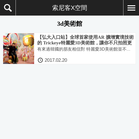
索尼客X空間
3d美術館
【弘大入口站】全球首家使用AR 擴增實境技術
的 Trickeye特麗愛3D美術館，讓你不只拍照更
要拍影片！！(트릭아이미술관) 韓星 金秀賢也
有來過韓國的朋友相信對 特麗愛3D美術館並不...
來過！
2017.02.20