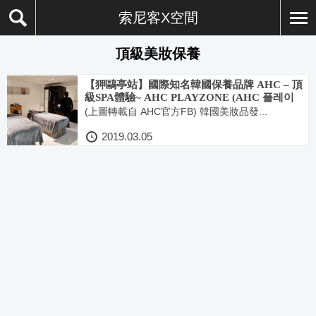
索尼客X空間
頂級美妝保養
【狎鷗亭站】國際知名韓國保養品牌 AHC – 頂
級SPA體驗~ AHC PLAYZONE (AHC 플레이
존)
(上圖轉載自 AHC官方FB) 韓國美妝品發...
2019.03.05