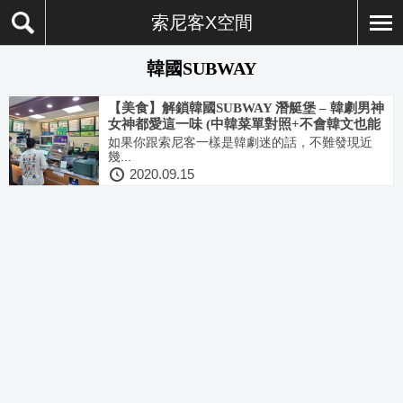
索尼客X空間
韓國SUBWAY
【美食】解鎖韓國SUBWAY 潛艇堡 – 韓劇男神
女神都愛這一味 (中韓菜單對照+不會韓文也能
快速點餐)
如果你跟索尼客一樣是韓劇迷的話，不難發現近
幾...
2020.09.15