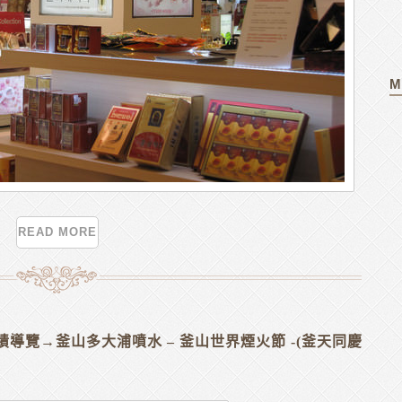
M
READ MORE
慶州古績導覽→釜山多大浦噴水 – 釜山世界煙火節 -(釜天同慶