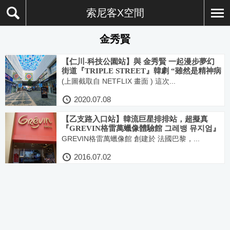
索尼客X空間
金秀賢
【仁川-科技公園站】與 金秀賢 一起漫步夢幻
街道『TRIPLE STREET』韓劇 “雖然是精神病
但沒關係”拍攝景點
(上圖截取自 NETFLIX 畫面 ) 這次...
2020.07.08
【乙支路入口站】韓流巨星排排站，超擬真
『GREVIN格雷萬蠟像體驗館 그레뱅 뮤지엄』
(韓流、數位科技、法國百年蠟像工藝 完美的結
GREVIN格雷萬蠟像館 創建於 法國巴黎，...
合)(獨家優惠券)
2016.07.02