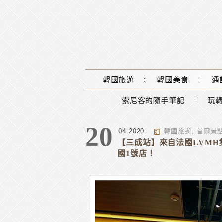
Main Menu
韓國旅遊
韓國美食
通
索尼客的隨手筆記
玩轉
標籤 : 連鎖藥妝店
20
04.2020
韓國旅遊
,
首爾景
【三成站】來自法國LVMH集團
國1號店！