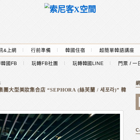
訊&上網
行前準備
韓國住宿
超簡單韓語講座
韓國FB
玩轉FB社團
玩轉韓國LINE
門票 / 
點
大型美妝集合店 “SEPHORA (絲芙蘭 / 세포라)” 韓
C