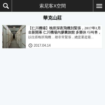
索尼客X空間
華克山莊
【仁川機場】晚班深夜飛機別緊張，2017年1月
全新開幕 仁川機場內膠囊旅館 多樂休 다락휴，
24小時營業平價超值住宿
以往搭晚班飛機 ...都非常緊張，總是要趕最...
2017.04.14