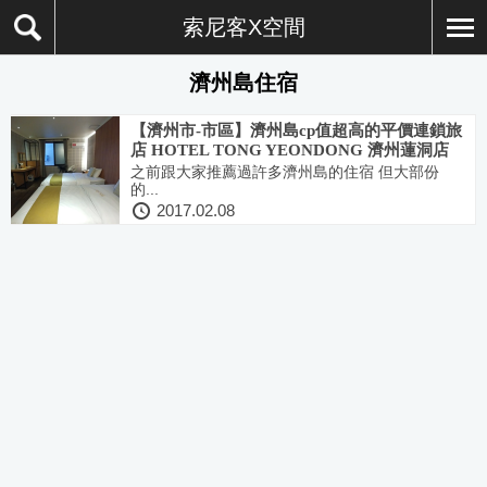
索尼客X空間
濟州島住宿
【濟州市-市區】濟州島cp值超高的平價連鎖旅
店 HOTEL TONG YEONDONG 濟州蓮洞店
(寶健路商街，蓮洞商圈內，位置超佳，離機場
之前跟大家推薦過許多濟州島的住宿 但大部份
的...
超近！)(附：住宿優惠卷)
2017.02.08