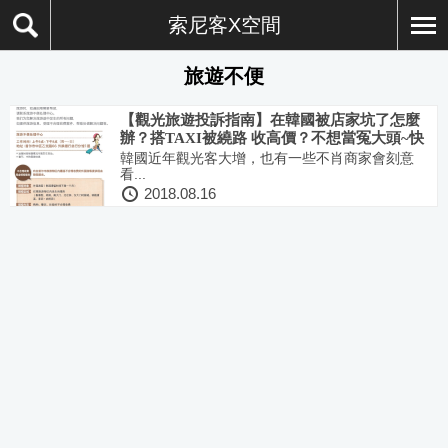
索尼客X空間
旅遊不便
【觀光旅遊投訴指南】在韓國被店家坑了怎麼
辦？搭TAXI被繞路 收高價？不想當冤大頭~快
記下來！
韓國近年觀光客大增，也有一些不肖商家會刻意
看...
2018.08.16