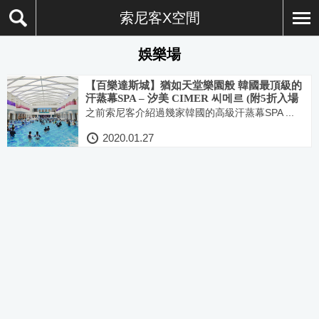
索尼客X空間
娛樂場
【百樂達斯城】猶如天堂樂園般 韓國最頂級的
汗蒸幕SPA – 汐美 CIMER 씨메르 (附5折入場
優惠說明)
之前索尼客介紹過幾家韓國的高級汗蒸幕SPA ...
2020.01.27