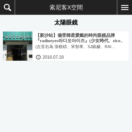
索尼客X空間
太陽眼鏡
【新沙站】備受韓星愛戴的時尚眼鏡品牌
『radioeyes라디오아이즈』(少女時代、zico、
AOA、SJ、BEAST、BTOB等)
(左至右為 張根碩、宋智孝、SJ銀赫、RAI...
2016.07.18