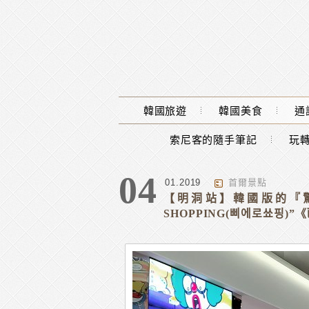
Main Menu
韓國旅遊
韓國美食
通
索尼客的隨手筆記
玩轉
標籤 : 大創
04
01.2019
首爾景點
【明洞站】韓國版的『驚
SHOPPING(삐에로쑈핑)”