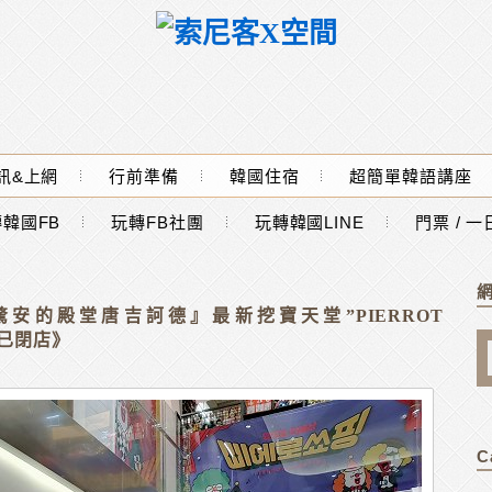
訊&上網
行前準備
韓國住宿
超簡單韓語講座
韓國FB
玩轉FB社團
玩轉韓國LINE
門票 / 
安的殿堂唐吉訶德』最新挖寶天堂”PIERROT
《已閉店》
C