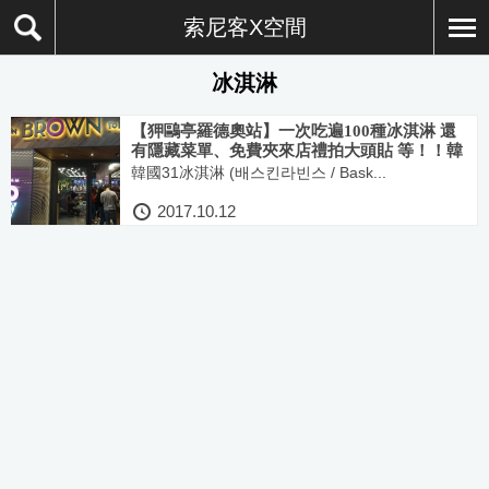
索尼客X空間
冰淇淋
【狎鷗亭羅德奧站】一次吃遍100種冰淇淋 還
有隱藏菜單、免費夾來店禮拍大頭貼 等！！韓
國31冰淇淋 旗艦概念門市 BROWN清潭
韓國31冰淇淋 (배스킨라빈스 / Bask...
(BROWN청담)
2017.10.12