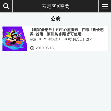
索尼客X空間
公演
【獨家優惠券】HERO塗鴉秀 – 門票 7折優惠
券 (首爾．濟州島 劇場皆可使用)
關於 HERO塗鴉秀 HERO塗鴉秀是什麽?...
2019.06.13