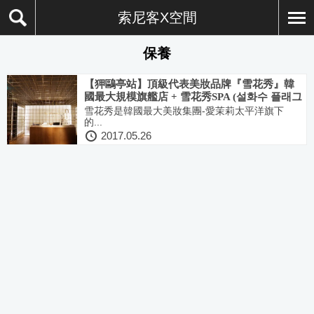
索尼客X空間
保養
【狎鷗亭站】頂級代表美妝品牌『雪花秀』韓
國最大規模旗艦店 + 雪花秀SPA (설화수 플래그
십스토어 / 설화수 스파)
雪花秀是韓國最大美妝集團-愛茉莉太平洋旗下
的...
2017.05.26