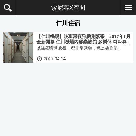
索尼客X空間
仁川住宿
【仁川機場】晚班深夜飛機別緊張，2017年1月
全新開幕 仁川機場內膠囊旅館 多樂休 다락휴，
24小時營業平價超值住宿
以往搭晚班飛機 ...都非常緊張，總是要趕最...
2017.04.14